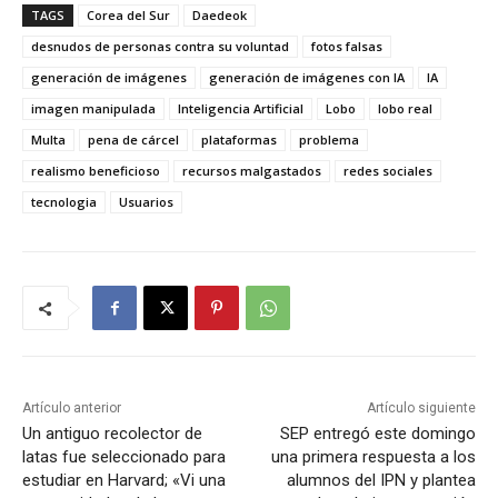
TAGS
Corea del Sur
Daedeok
desnudos de personas contra su voluntad
fotos falsas
generación de imágenes
generación de imágenes con IA
IA
imagen manipulada
Inteligencia Artificial
Lobo
lobo real
Multa
pena de cárcel
plataformas
problema
realismo beneficioso
recursos malgastados
redes sociales
tecnologia
Usuarios
Artículo anterior
Artículo siguiente
Un antiguo recolector de
SEP entregó este domingo
latas fue seleccionado para
una primera respuesta a los
estudiar en Harvard; «Vi una
alumnos del IPN y plantea