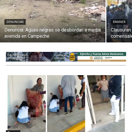
DENUNCIAS
BANNER
Denuncia: Aguas negras se desbordan a media
Clausuran 
avenida en Campeche
comensal