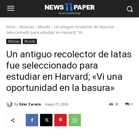
Inicio
Noticias
Mundo
Un antiguo recolector de latas fue
seleccionado para estudiar en Harvard; "Vi...
Noticias
Mundo
Un antiguo recolector de latas
fue seleccionado para
estudiar en Harvard; «Vi una
oportunidad en la basura»
By
Eder Zarate
mayo 27, 2026
28
0