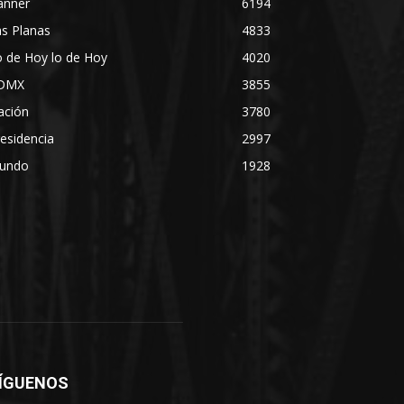
anner
6194
s Planas
4833
 de Hoy lo de Hoy
4020
DMX
3855
ación
3780
esidencia
2997
undo
1928
ÍGUENOS