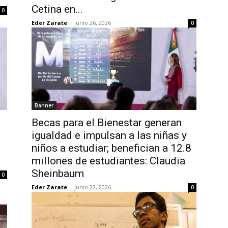
Cetina en...
0
Eder Zarate
-
junio 26, 2026
0
Banner
Becas para el Bienestar generan
igualdad e impulsan a las niñas y
niños a estudiar; benefician a 12.8
millones de estudiantes: Claudia
Sheinbaum
0
Eder Zarate
-
junio 22, 2026
0