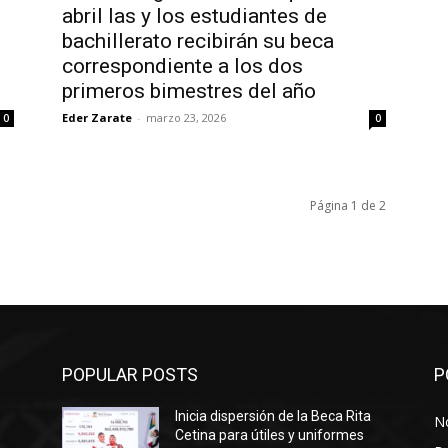
abril las y los estudiantes de
bachillerato recibirán su beca
correspondiente a los dos
primeros bimestres del año
Eder Zarate
-
marzo 23, 2026
0
0
Página 1 de 2
POPULAR POSTS
P
Inicia dispersión de la Beca Rita
No
Cetina para útiles y uniformes