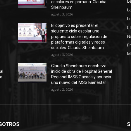
B
escolares en primaria: Claudia
Sheinbaum
La
agosto 3, 2026
Lo
El objetivo es presentar el
C
siguiente ciclo escolar una
N
propuesta sobre regulación de
plataformas digitales y redes
Pr
sociales: Claudia Sheinbaum
M
agosto 3, 2026
Claudia Sheinbaum encabeza
al
inicio de obra de Hospital General
ia
Regional IMSS Oaxaca y anuncia
uno nuevo del IMSS Bienestar
agosto 2, 2026
SOTROS
S