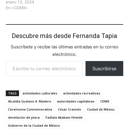
enero 13, 2024
En «CDMX»
Descubre más desde Fernanda Tapia
Suscríbete y recibe las últimas entradas en tu correo
electrónico.
Escribe tu correo electrónico…
Suscribirse
TAGS
actividades culturales
actividades recreativas
Alcaldía Gustavo A. Madero
autoridades capitalinas
CDMX
Ceremonia Conmemorativa
César Cravioto
Ciudad de Méxioc
develación de placa
Fadlala Akabani Hneide
Gobierno de la Ciudad de México