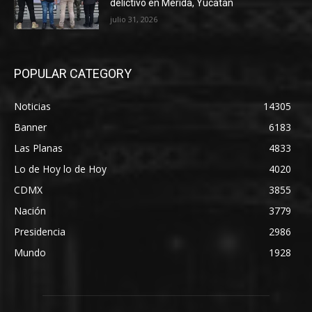
delictivo en Mérida, Yucatán
julio 31, 2026
POPULAR CATEGORY
Noticias
14305
Banner
6183
Las Planas
4833
Lo de Hoy lo de Hoy
4020
CDMX
3855
Nación
3779
Presidencia
2986
Mundo
1928