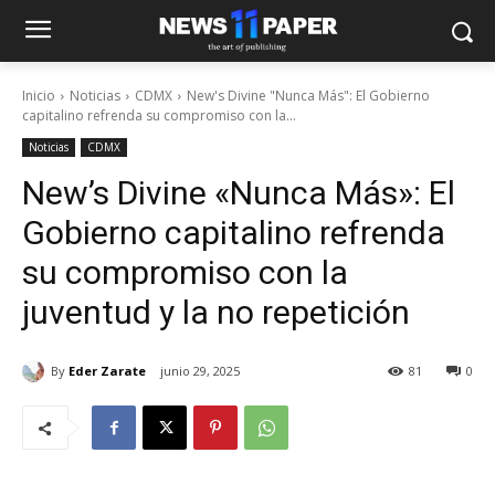
Inicio
Noticias
CDMX
New's Divine "Nunca Más": El Gobierno
capitalino refrenda su compromiso con la...
Noticias
CDMX
New’s Divine «Nunca Más»: El
Gobierno capitalino refrenda
su compromiso con la
juventud y la no repetición
By
Eder Zarate
junio 29, 2025
81
0