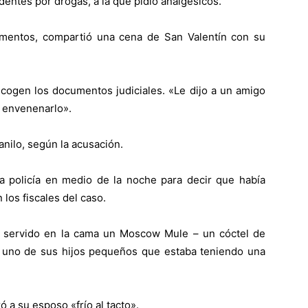
entes por drogas, a la que pidió analgésicos.
mentos, compartió una cena de San Valentín con su
ecogen los documentos judiciales. «Le dijo a un amigo
e envenenarlo».
nilo, según la acusación.
a policía en medio de la noche para decir que había
los fiscales del caso.
ía servido en la cama un Moscow Mule – un cóctel de
n uno de sus hijos pequeños que estaba teniendo una
 a su esposo «frío al tacto».