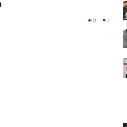
o
21
0