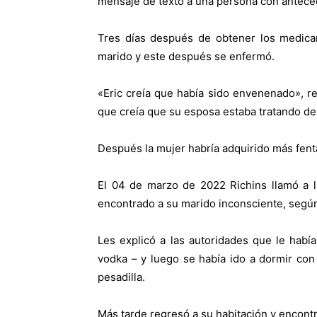
mensaje de texto a una persona con anteced
Tres días después de obtener los medica
marido y este después se enfermó.
«Eric creía que había sido envenenado», r
que creía que su esposa estaba tratando d
Después la mujer habría adquirido más fenta
El 04 de marzo de 2022 Richins llamó a l
encontrado a su marido inconsciente, según 
Les explicó a las autoridades que le hab
vodka – y luego se había ido a dormir co
pesadilla.
Más tarde regresó a su habitación y encontró