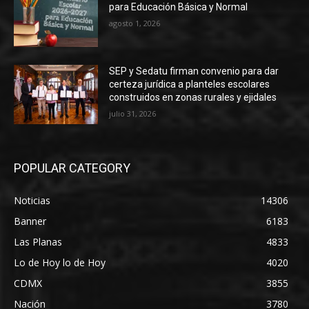
para Educación Básica y Normal
agosto 1, 2026
SEP y Sedatu firman convenio para dar
certeza jurídica a planteles escolares
construidos en zonas rurales y ejidales
julio 31, 2026
POPULAR CATEGORY
Noticias
14306
Banner
6183
Las Planas
4833
Lo de Hoy lo de Hoy
4020
CDMX
3855
Nación
3780