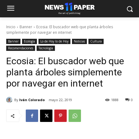
Inicio
Banner
Ecosia: El buscador web que planta árboles
simplemente por navegar en internet
Banner
Ecología
Lo de Hoy lo de Hoy
Noticias
Cultura
Recomendaciones
Tecnología
Ecosia: El buscador web que
planta árboles simplemente
por navegar en internet
By
Iván Colorado
mayo 22, 2019
1888
0