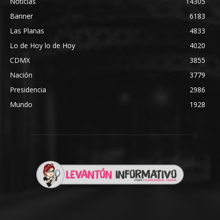
Noticias
14305
Banner
6183
Las Planas
4833
Lo de Hoy lo de Hoy
4020
CDMX
3855
Nación
3779
Presidencia
2986
Mundo
1928