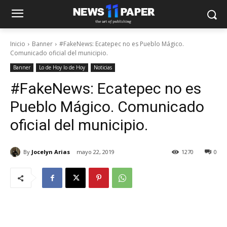
Inicio
Banner
#FakeNews: Ecatepec no es Pueblo Mágico.
Comunicado oficial del municipio.
Banner
Lo de Hoy lo de Hoy
Noticias
#FakeNews: Ecatepec no es
Pueblo Mágico. Comunicado
oficial del municipio.
By
Jocelyn Arias
mayo 22, 2019
1270
0