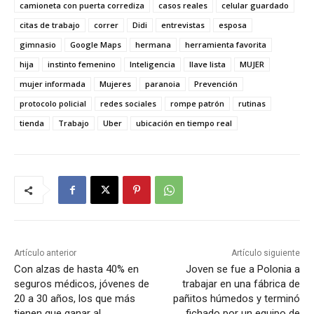
camioneta con puerta corrediza
casos reales
celular guardado
citas de trabajo
correr
Didi
entrevistas
esposa
gimnasio
Google Maps
hermana
herramienta favorita
hija
instinto femenino
Inteligencia
llave lista
MUJER
mujer informada
Mujeres
paranoia
Prevención
protocolo policial
redes sociales
rompe patrón
rutinas
tienda
Trabajo
Uber
ubicación en tiempo real
Artículo anterior
Artículo siguiente
Con alzas de hasta 40% en
Joven se fue a Polonia a
seguros médicos, jóvenes de
trabajar en una fábrica de
20 a 30 años, los que más
pañitos húmedos y terminó
tienen que ganar al
fichado por un equipo de