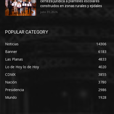
certeza jurídica a planteles escolares
construidos en zonas rurales y ejidales
julio 31, 2026
POPULAR CATEGORY
Noticias
14306
Banner
6183
Las Planas
4833
Lo de Hoy lo de Hoy
4020
CDMX
3855
Nación
3780
Presidencia
2986
Mundo
1928