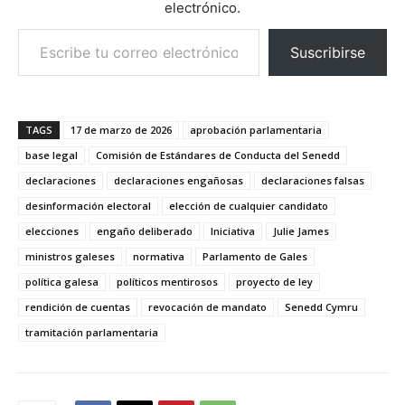
electrónico.
Escribe tu correo electrónico…
Suscribirse
TAGS
17 de marzo de 2026
aprobación parlamentaria
base legal
Comisión de Estándares de Conducta del Senedd
declaraciones
declaraciones engañosas
declaraciones falsas
desinformación electoral
elección de cualquier candidato
elecciones
engaño deliberado
Iniciativa
Julie James
ministros galeses
normativa
Parlamento de Gales
política galesa
políticos mentirosos
proyecto de ley
rendición de cuentas
revocación de mandato
Senedd Cymru
tramitación parlamentaria