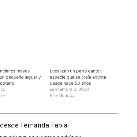
ancianos mayas
Localizan un perro cantor,
 un pequeño jaguar y
especie que se creía extinta
optarlo
desde hace 50 años
020
septiembre 2, 2020
ía»
En «Mundo»
desde Fernanda Tapia
imas entradas en tu correo electrónico.