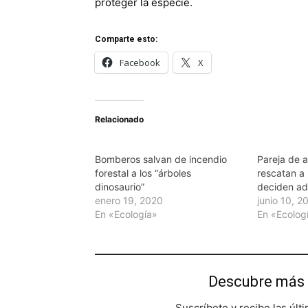
proteger la especie.
Comparte esto:
Facebook
X
Relacionado
Bomberos salvan de incendio
Pareja de 
forestal a los “árboles
rescatan a
dinosaurio”
deciden ad
enero 19, 2020
junio 10, 2
En «Ecología»
En «Ecolog
Descubre más 
Suscríbete y recibe las últ