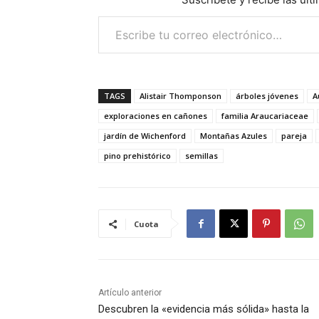
Escribe tu correo electrónico…
TAGS
Alistair Thomponson
árboles jóvenes
A
exploraciones en cañones
familia Araucariaceae
jardín de Wichenford
Montañas Azules
pareja
pino prehistórico
semillas
Cuota
Artículo anterior
Descubren la «evidencia más sólida» hasta la