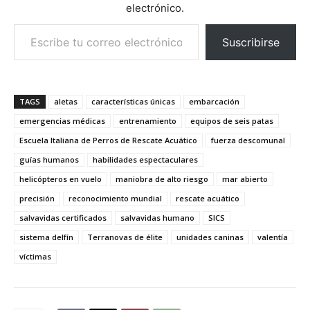
electrónico.
Escribe tu correo electrónico…
Suscribirse
TAGS
aletas
características únicas
embarcación
emergencias médicas
entrenamiento
equipos de seis patas
Escuela Italiana de Perros de Rescate Acuático
fuerza descomunal
guías humanos
habilidades espectaculares
helicópteros en vuelo
maniobra de alto riesgo
mar abierto
precisión
reconocimiento mundial
rescate acuático
salvavidas certificados
salvavidas humano
SICS
sistema delfín
Terranovas de élite
unidades caninas
valentía
víctimas