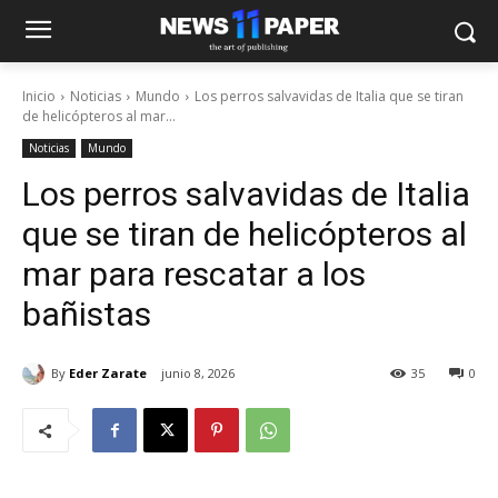
Inicio
Noticias
Mundo
Los perros salvavidas de Italia que se tiran
de helicópteros al mar...
Noticias
Mundo
Los perros salvavidas de Italia
que se tiran de helicópteros al
mar para rescatar a los
bañistas
By
Eder Zarate
junio 8, 2026
35
0