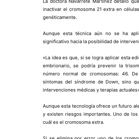
La doctora Navarrete Martínez detalló qu
inactivar el cromosoma 21 extra en célul
genéticamente.
Aunque esta técnica aún no se ha apl
significativo hacia la posibilidad de interve
«La idea es que, si se logra aplicar esta e
embrionario, se podría prevenir la triso
número normal de cromosomas: 46. De co
síntomas del síndrome de Down, sino que
intervenciones médicas y terapias actuales
Aunque esta tecnología ofrece un futuro a
y existen riesgos importantes. Uno de los p
cuál es el cromosoma extra.
Si se elimina por error uno de los crom