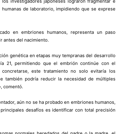
e los investigadores japoneses lograron fragmentar e
as humanas de laboratorio, impidiendo que se exprese
icado en embriones humanos, representa un paso
nir antes del nacimiento.
dición genética en etapas muy tempranas del desarrollo
mía 21, permitiendo que el embrión continúe con el
ncretarse, este tratamiento no solo evitaría los
 también podría reducir la necesidad de múltiples
», comentó.
lentador, aún no se ha probado en embriones humanos,
rincipales desafíos es identificar con total precisión
osomas normales heredados del padre o la madre, el