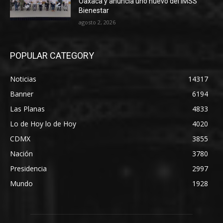
Oaxaca y anuncia uno nuevo del IMSS
Bienestar
agosto 2, 2026
POPULAR CATEGORY
Noticias
14317
Banner
6194
Las Planas
4833
Lo de Hoy lo de Hoy
4020
CDMX
3855
Nación
3780
Presidencia
2997
Mundo
1928