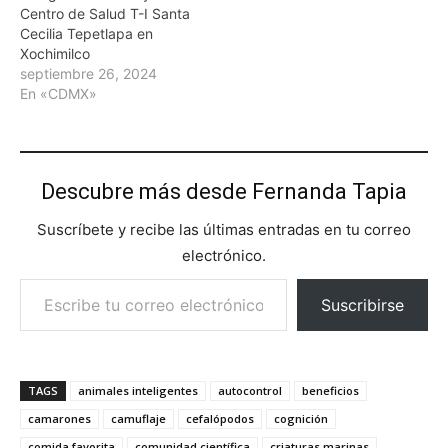
Centro de Salud T-I Santa
Cecilia Tepetlapa en
Xochimilco
septiembre 26, 2024
En «CDMX»
Descubre más desde Fernanda Tapia
Suscríbete y recibe las últimas entradas en tu correo
electrónico.
Escribe tu correo electrónico…
Suscribirse
TAGS
animales inteligentes
autocontrol
beneficios
camarones
camuflaje
cefalópodos
cognición
comida favorita
comunidad científica
criaturas marinas