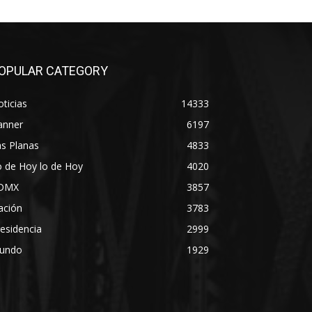
OPULAR CATEGORY
ticias
14333
anner
6197
s Planas
4833
 de Hoy lo de Hoy
4020
DMX
3857
ación
3783
esidencia
2999
undo
1929