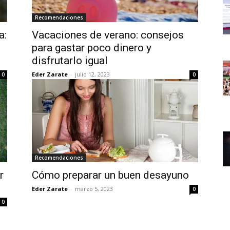
Recomendaciones
a:
Vacaciones de verano: consejos
para gastar poco dinero y
disfrutarlo igual
Eder Zarate
-
julio 12, 2023
0
0
Recomendaciones
r
Cómo preparar un buen desayuno
Eder Zarate
-
marzo 5, 2023
0
0