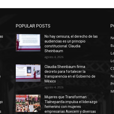
POPULAR POSTS
P
as
No hay censura; el derecho de las
No
audiencias es un principio
B
constitucional: Claudia
Sheinbaum
La
agosto 4, 2026
Lo
Claudia Sheinbaum firma
C
decreto para fortalecer la
N
e
transparencia en el Gobierno de
México
Pr
agosto 4, 2026
M
Mujeres que Transforman
go
Tlalnepantla impulsa el liderazgo
femenino con mujeres
s
empresarias Asecem y diversas