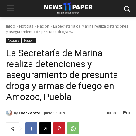
Inicio
Noticias
Nación
La Secretaría de Marina realiza detenciones
y aseguramiento de presunta droga y...
Noticias
Nación
La Secretaría de Marina
realiza detenciones y
aseguramiento de presunta
droga y armas de fuego en
Amozoc, Puebla
By
Eder Zarate
junio 17, 2026
28
0