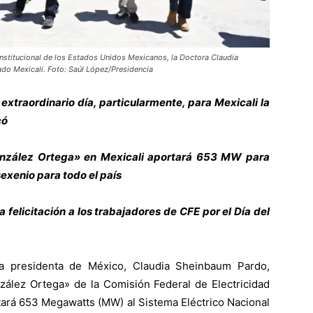
constitucional de los Estados Unidos Mexicanos, la Doctora Claudia
do Mexicali. Foto: Saúl López/Presidencia
 extraordinario día, particularmente, para Mexicali la
có
onzález Ortega» en Mexicali aportará 653 MW para
sexenio para todo el país
a felicitación a los trabajadores de CFE por el Día del
La presidenta de México, Claudia Sheinbaum Pardo,
zález Ortega» de la Comisión Federal de Electricidad
rtará 653 Megawatts (MW) al Sistema Eléctrico Nacional