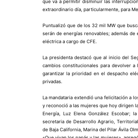
que va a permitir disminuir las interrupcio
extraordinario día, particularmente, para Me
Puntualizó que de los 32 mil MW que busca
serán de energías renovables; además de e
eléctrica a cargo de CFE.
La presidenta destacó que al inicio del S
cambios constitucionales para devolver a
garantizar la prioridad en el despacho el
privadas.
La mandataria extendió una felicitación a l
y reconoció a las mujeres que hoy dirigen la
Energía, Luz Elena González Escobar; la 
secretaria de Desarrollo Agrario, Territor
de Baja California, Marina del Pilar Ávila O
«Que vivan los papás y las mujeres», agregó