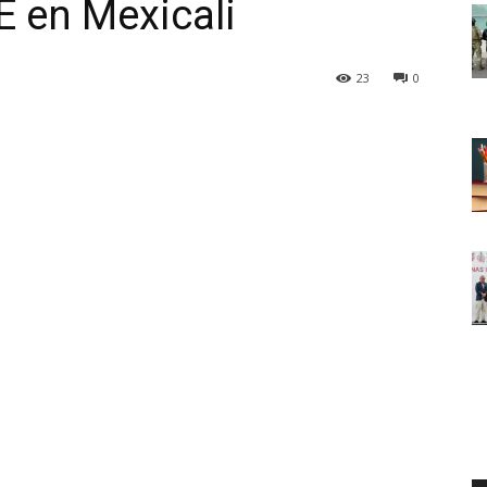
 en Mexicali
23
0