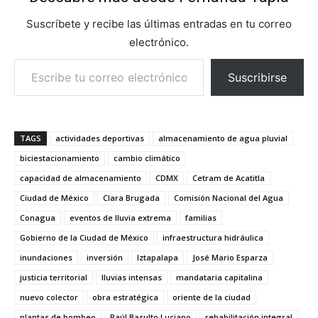
Suscríbete y recibe las últimas entradas en tu correo
electrónico.
Escribe tu correo electrónico…
Suscribirse
TAGS
actividades deportivas
almacenamiento de agua pluvial
biciestacionamiento
cambio climático
capacidad de almacenamiento
CDMX
Cetram de Acatitla
Ciudad de México
Clara Brugada
Comisión Nacional del Agua
Conagua
eventos de lluvia extrema
familias
Gobierno de la Ciudad de México
infraestructura hidráulica
inundaciones
inversión
Iztapalapa
José Mario Esparza
justicia territorial
lluvias intensas
mandataria capitalina
nuevo colector
obra estratégica
oriente de la ciudad
plantas de bombeo
Raúl Basulto Luciano
rehabilitación integral