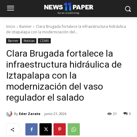
Inicio
Banner
Clara Brugada fortalece la infraestructura hidráulica
de Iztapalapa con la modernización del...
Banner
Noticias
CDMX
Clara Brugada fortalece la
infraestructura hidráulica de
Iztapalapa con la
modernización del vaso
regulador el salado
By
Eder Zarate
junio 21, 2026
21
0