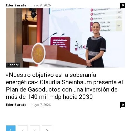
Eder Zarate
-
mayo 8, 2026
0
Banner
«Nuestro objetivo es la soberanía
energética»: Claudia Sheinbaum presenta el
Plan de Gasoductos con una inversión de
más de 140 mil mdp hacia 2030
Eder Zarate
-
mayo 7, 2026
0
1
2
3