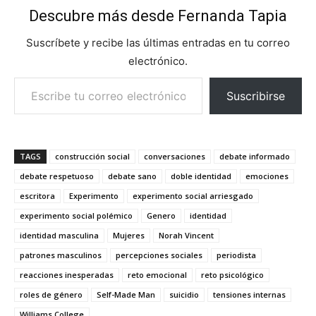
Descubre más desde Fernanda Tapia
Suscríbete y recibe las últimas entradas en tu correo
electrónico.
Escribe tu correo electrónico…
Suscribirse
TAGS
construcción social
conversaciones
debate informado
debate respetuoso
debate sano
doble identidad
emociones
escritora
Experimento
experimento social arriesgado
experimento social polémico
Genero
identidad
identidad masculina
Mujeres
Norah Vincent
patrones masculinos
percepciones sociales
periodista
reacciones inesperadas
reto emocional
reto psicológico
roles de género
Self-Made Man
suicidio
tensiones internas
Williams College