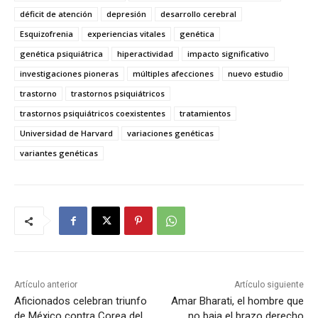
déficit de atención
depresión
desarrollo cerebral
Esquizofrenia
experiencias vitales
genética
genética psiquiátrica
hiperactividad
impacto significativo
investigaciones pioneras
múltiples afecciones
nuevo estudio
trastorno
trastornos psiquiátricos
trastornos psiquiátricos coexistentes
tratamientos
Universidad de Harvard
variaciones genéticas
variantes genéticas
Artículo anterior
Artículo siguiente
Aficionados celebran triunfo
Amar Bharati, el hombre que
de México contra Corea del
no baja el brazo derecho