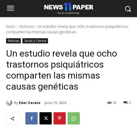
Inicio
Noticias
Un estudio revela que ocho trastornos psiquiátricos
comparten las mismas causas genéticas
Noticias
Salud y Ciencia
Un estudio revela que ocho
trastornos psiquiátricos
comparten las mismas
causas genéticas
By
Eder Zarate
junio 19, 2026
31
0