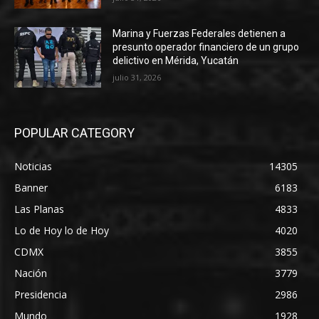
Marina y Fuerzas Federales detienen a
presunto operador financiero de un grupo
delictivo en Mérida, Yucatán
julio 31, 2026
POPULAR CATEGORY
Noticias
14305
Banner
6183
Las Planas
4833
Lo de Hoy lo de Hoy
4020
CDMX
3855
Nación
3779
Presidencia
2986
Mundo
1928