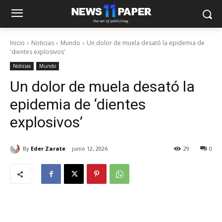
Inicio
Noticias
Mundo
Un dolor de muela desató la epidemia de
'dientes explosivos'
Noticias
Mundo
Un dolor de muela desató la
epidemia de ‘dientes
explosivos’
By
Eder Zarate
junio 12, 2026
29
0