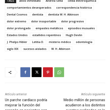
TAGS
alivio inmediato
Andrea Sella
celda electroquímica
comportamientos desesperados
correspondencia histórica
Dental Cosmos
dentista
dentista W. H. Atkinson
dolor extremo
dolor insoportable
dolor progresivo
dolor prolongado
empastes metálicos
episodios inusuales
Estados Unidos
estallidos repentinos
Hugh Devlin
J. Phelps Hibler
Letitia D.
misterio médico
odontología
siglo XIX
sucesos aislados
W. H. Atkinson
Artículo anterior
Artículo siguiente
Un parche cardíaco podría
Medio millón de personas
mejorar la función del
acudieron a los distintos