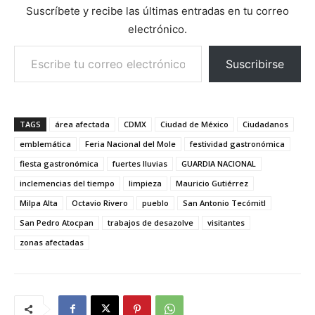
Suscríbete y recibe las últimas entradas en tu correo
electrónico.
Escribe tu correo electrónico…
Suscribirse
TAGS
área afectada
CDMX
Ciudad de México
Ciudadanos
emblemática
Feria Nacional del Mole
festividad gastronómica
fiesta gastronómica
fuertes lluvias
GUARDIA NACIONAL
inclemencias del tiempo
limpieza
Mauricio Gutiérrez
Milpa Alta
Octavio Rivero
pueblo
San Antonio Tecómitl
San Pedro Atocpan
trabajos de desazolve
visitantes
zonas afectadas