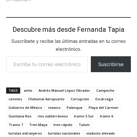
Descubre más desde Fernanda Tapia
Suscríbete y recibe las últimas entradas en tu correo
electrónico.
Escribe tu correo electrónico…
Suscribirse
TAGS
amlo
Andrés Manuel López Obrador
Campeche
cenotes
Chetumal Aeropuerto
Corrupción
Escárcega
Gobierno de México
mexico
Palenque
Playa del Carmen
Quintana Roo
ríos subterráneos
tramo 5 Sur
tramo 6
Tramo 7
Tren Maya
tren rápido
Tulum
turistas extranjeros
turistas nacionales
viaducto elevado