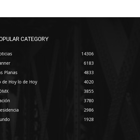
OPULAR CATEGORY
ticias
14306
anner
6183
s Planas
4833
 de Hoy lo de Hoy
4020
DMX
3855
ación
3780
esidencia
2986
undo
1928