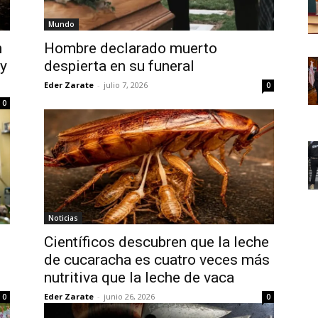
Mundo
n
Hombre declarado muerto
y
despierta en su funeral
Eder Zarate
-
julio 7, 2026
0
0
Noticias
Científicos descubren que la leche
de cucaracha es cuatro veces más
nutritiva que la leche de vaca
Eder Zarate
-
junio 26, 2026
0
0