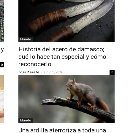
Mundo
 y
Historia del acero de damasco;
qué lo hace tan especial y cómo
reconocerlo
0
Eder Zarate
-
junio 5, 2026
0
Mundo
a
Una ardilla aterroriza a toda una