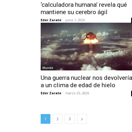
‘calculadora humana’ revela qué
mantiene su cerebro ágil
Eder Zarate
-
junio 1, 2026
Mundo
Una guerra nuclear nos devolverí
a un clima de edad de hielo
Eder Zarate
-
marzo 25, 2026
1
2
3