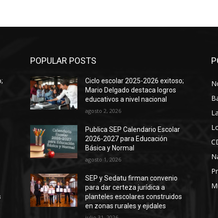
POPULAR POSTS
P
;
Ciclo escolar 2025-2026 exitoso;
No
Mario Delgado destaca logros
B
educativos a nivel nacional
agosto 2, 2026
La
Lo
Publica SEP Calendario Escolar
2026-2027 para Educación
C
Básica y Normal
N
agosto 1, 2026
Pr
SEP y Sedatu firman convenio
M
para dar certeza jurídica a
s
planteles escolares construidos
en zonas rurales y ejidales
julio 31, 2026