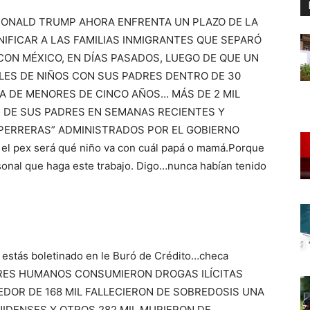
DONALD TRUMP AHORA ENFRENTA UN PLAZO DE LA
NIFICAR A LAS FAMILIAS INMIGRANTES QUE SEPARÓ
CON MÉXICO, EN DÍAS PASADOS, LUEGO DE QUE UN
ILES DE NIÑOS CON SUS PADRES DENTRO DE 30
TA DE MENORES DE CINCO AÑOS… MÁS DE 2 MIL
 DE SUS PADRES EN SEMANAS RECIENTES Y
ERRERAS” ADMINISTRADOS POR EL GOBIERNO
l pex será qué niño va con cuál papá o mamá.Porque
rsonal que haga este trabajo. Digo…nunca habían tenido
 estás boletinado en le Buró de Crédito…checa
ERES HUMANOS CONSUMIERON DROGAS ILÍCITAS
EDOR DE 168 MIL FALLECIERON DE SOBREDOSIS UNA
IDENSES Y OTROS 282 MIL MURIERON DE