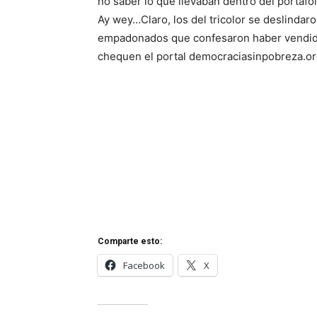
no saber lo que llevaban dentro del portafo
Ay wey…Claro, los del tricolor se deslindar
empadonados que confesaron haber vendid
chequen el portal democraciasinpobreza.o
Comparte esto:
Facebook
X