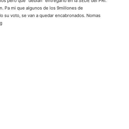
lios pero que “debían” entregarlo en la SEDE del PRI.
on. Pa mi que algunos de los 9millones de
o su voto, se van a quedar encabronados. Nomas
rg