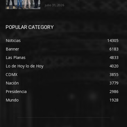
julio 31, 2026
POPULAR CATEGORY
Noticias
14305
Banner
6183
Las Planas
4833
Lo de Hoy lo de Hoy
4020
CDMX
3855
Nación
3779
Presidencia
2986
Mundo
1928