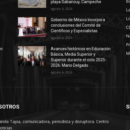
B
playa Sabancuy, Campeche
agosto 6, 2026
La
Lo
Gobierno de México incorpora
conclusiones del Comité de
C
Científicos y Especialistas
N
agosto 6, 2026
Pr
ón
Avances históricos en Educación
M
Básica, Media Superior y
Superior durante el ciclo 2025-
2026: Mario Delgado
agosto 6, 2026
SOTROS
S
anda Tapia, comunicadora, periodista y disruptora. Centro
oticias