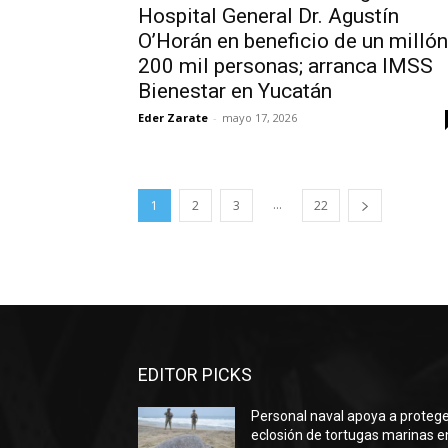
Hospital General Dr. Agustín
O’Horán en beneficio de un millón
200 mil personas; arranca IMSS
Bienestar en Yucatán
Eder Zarate
-
mayo 17, 2026
...
1
2
3
22
EDITOR PICKS
Personal naval apoya a proteg
eclosión de tortugas marinas e