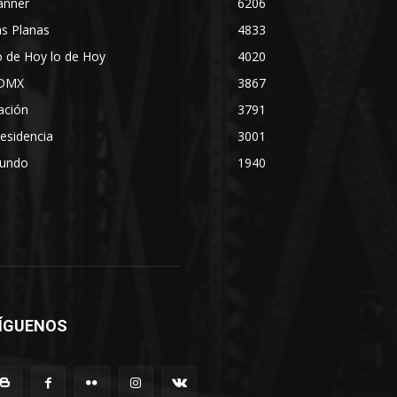
anner
6206
s Planas
4833
 de Hoy lo de Hoy
4020
DMX
3867
ación
3791
esidencia
3001
undo
1940
ÍGUENOS