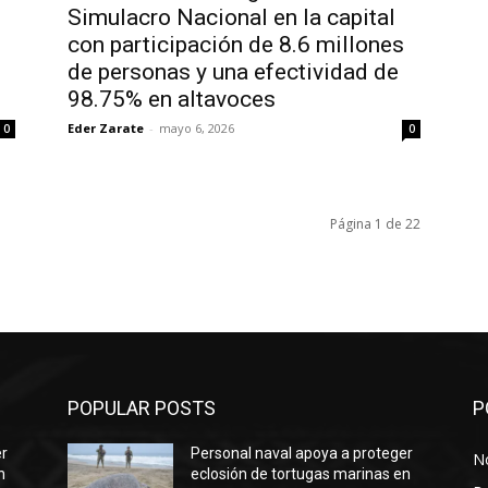
Simulacro Nacional en la capital
con participación de 8.6 millones
de personas y una efectividad de
98.75% en altavoces
Eder Zarate
-
mayo 6, 2026
0
0
Página 1 de 22
POPULAR POSTS
P
er
Personal naval apoya a proteger
No
n
eclosión de tortugas marinas en