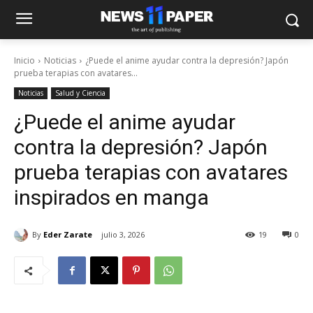
Inicio
Noticias
¿Puede el anime ayudar contra la depresión? Japón
prueba terapias con avatares...
Noticias
Salud y Ciencia
¿Puede el anime ayudar
contra la depresión? Japón
prueba terapias con avatares
inspirados en manga
By
Eder Zarate
julio 3, 2026
19
0