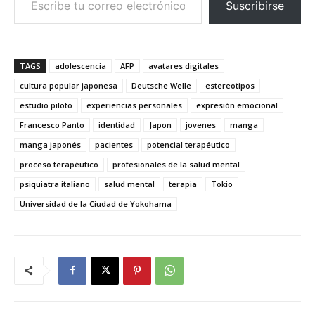
Suscribirse
TAGS
adolescencia
AFP
avatares digitales
cultura popular japonesa
Deutsche Welle
estereotipos
estudio piloto
experiencias personales
expresión emocional
Francesco Panto
identidad
Japon
jovenes
manga
manga japonés
pacientes
potencial terapéutico
proceso terapéutico
profesionales de la salud mental
psiquiatra italiano
salud mental
terapia
Tokio
Universidad de la Ciudad de Yokohama