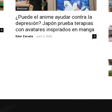
Noticias
¿Puede el anime ayudar contra la
depresión? Japón prueba terapias
con avatares inspirados en manga
0
Eder Zarate
-
julio 3, 2026
0