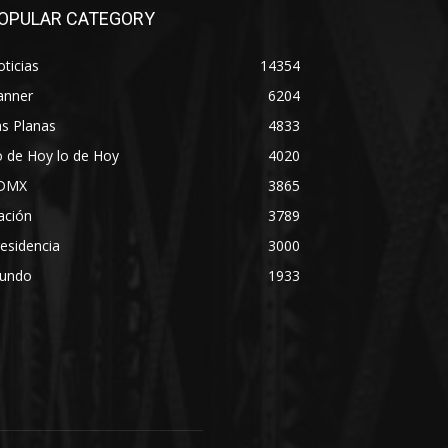
OPULAR CATEGORY
ticias
14354
anner
6204
s Planas
4833
 de Hoy lo de Hoy
4020
DMX
3865
ación
3789
esidencia
3000
undo
1933