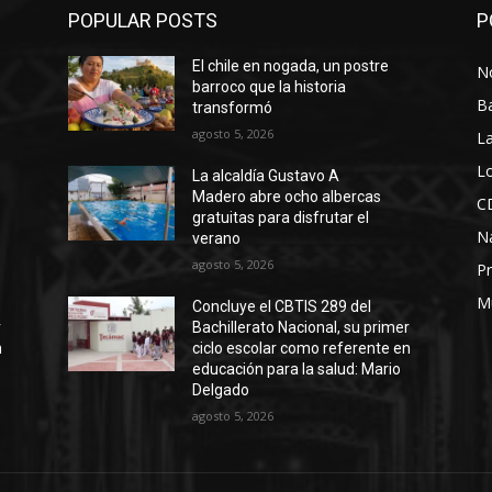
POPULAR POSTS
P
El chile en nogada, un postre
No
barroco que la historia
B
transformó
agosto 5, 2026
La
Lo
La alcaldía Gustavo A
Madero abre ocho albercas
C
gratuitas para disfrutar el
N
verano
agosto 5, 2026
Pr
M
Concluye el CBTIS 289 del
r
Bachillerato Nacional, su primer
n
ciclo escolar como referente en
educación para la salud: Mario
Delgado
agosto 5, 2026