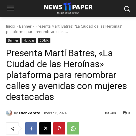
Inicio
Banner
Presenta Martí Batres, "La Ciudad de las Heroínas"
plataforma para renombrar calles...
Banner
Noticias
CDMX
Presenta Martí Batres, «La
Ciudad de las Heroínas»
plataforma para renombrar
calles y avenidas con mujeres
destacadas
By
Eder Zarate
marzo 8, 2024
488
0