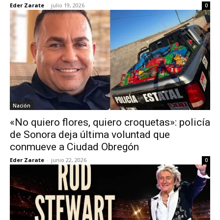
Eder Zarate
-
julio 19, 2026
0
Nación
«No quiero flores, quiero croquetas»: policía
de Sonora deja última voluntad que
conmueve a Ciudad Obregón
Eder Zarate
-
junio 22, 2026
0