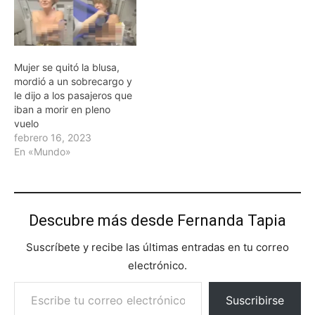
pero provocó que el avión
pero provocó que el avión
despegara nuevamente.
despegara nuevamente.
El presidente dijo a los
El presidente dijo a los
medios de comunicación
medios de comunicación
Mujer se quitó la blusa,
que…
que…
mordió a un sobrecargo y
le dijo a los pasajeros que
iban a morir en pleno
vuelo
febrero 16, 2023
En «Mundo»
Descubre más desde Fernanda Tapia
Suscríbete y recibe las últimas entradas en tu correo
electrónico.
Escribe tu correo electrónico…
Suscribirse