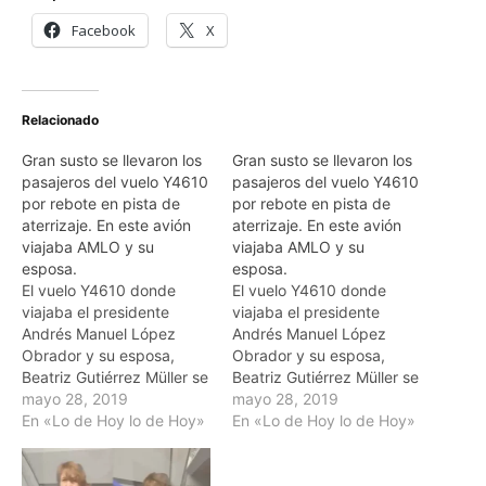
Facebook
X
Relacionado
Gran susto se llevaron los
Gran susto se llevaron los
pasajeros del vuelo Y4610
pasajeros del vuelo Y4610
por rebote en pista de
por rebote en pista de
aterrizaje. En este avión
aterrizaje. En este avión
viajaba AMLO y su
viajaba AMLO y su
esposa.
esposa.
El vuelo Y4610 donde
El vuelo Y4610 donde
viajaba el presidente
viajaba el presidente
Andrés Manuel López
Andrés Manuel López
Obrador y su esposa,
Obrador y su esposa,
Beatriz Gutiérrez Müller se
Beatriz Gutiérrez Müller se
disponía a aterrizar en
mayo 28, 2019
disponía a aterrizar en
mayo 28, 2019
Tepic, Nayarit cuando
En «Lo de Hoy lo de Hoy»
Tepic, Nayarit cuando
En «Lo de Hoy lo de Hoy»
presentaron un rebote
presentaron un rebote
que afortunadamente no
que afortunadamente no
causó daños materiales,
causó daños materiales,