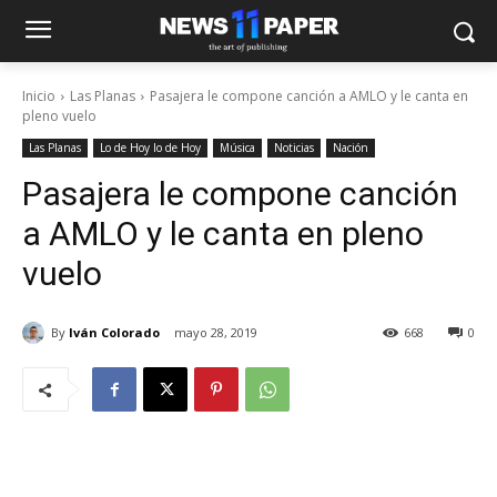
Inicio
Las Planas
Pasajera le compone canción a AMLO y le canta en
pleno vuelo
Las Planas
Lo de Hoy lo de Hoy
Música
Noticias
Nación
Pasajera le compone canción
a AMLO y le canta en pleno
vuelo
By
Iván Colorado
mayo 28, 2019
668
0