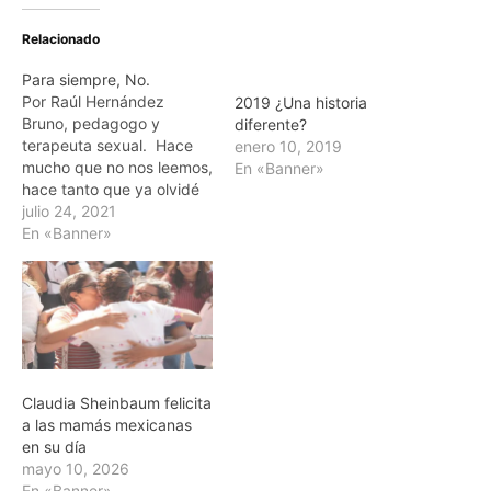
Relacionado
Para siempre, No.
Por Raúl Hernández
2019 ¿Una historia
Bruno, pedagogo y
diferente?
terapeuta sexual. Hace
enero 10, 2019
mucho que no nos leemos,
En «Banner»
hace tanto que ya olvidé
cuánto, pero acá ando, de
julio 24, 2021
nuevo compartiéndome e
En «Banner»
invitándoles a volver a
encontrarnos. Los meses
siguen pasando y la
pandemia permanece,
menos fuerte pero latente
aún, muchos se han
despedido y…
Claudia Sheinbaum felicita
a las mamás mexicanas
en su día
mayo 10, 2026
En «Banner»