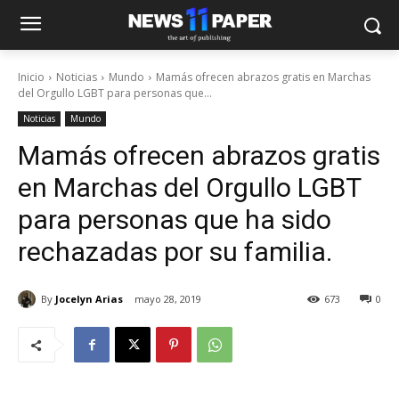
Inicio
Noticias
Mundo
Mamás ofrecen abrazos gratis en Marchas
del Orgullo LGBT para personas que...
Noticias
Mundo
Mamás ofrecen abrazos gratis
en Marchas del Orgullo LGBT
para personas que ha sido
rechazadas por su familia.
By
Jocelyn Arias
mayo 28, 2019
673
0