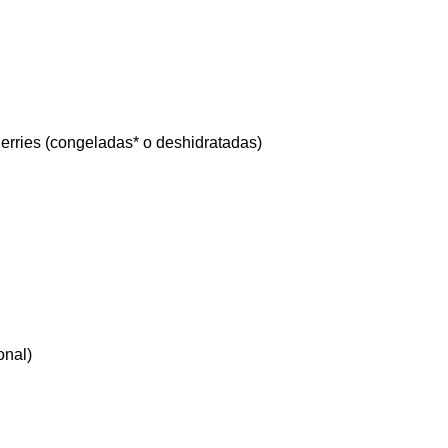
herries (congeladas* o deshidratadas)
onal)