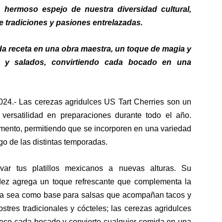
 hermoso espejo de nuestra diversidad cultural,
de tradiciones y pasiones entrelazadas.
a receta en una obra maestra, un toque de magia y
s y salados, convirtiendo cada bocado en una
024.-
Las cerezas agridulces US Tart Cherries son un
versatilidad en preparaciones durante todo el año.
mento, permitiendo que se incorporen en una variedad
rgo de las distintas temporadas.
var tus platillos mexicanos a nuevas alturas. Su
dez agrega un toque refrescante que complementa la
 Ya sea como base para salsas que acompañan tacos y
tres tradicionales y cócteles; las cerezas agridulces
uece cada bocado y convierte cualquier comida en una