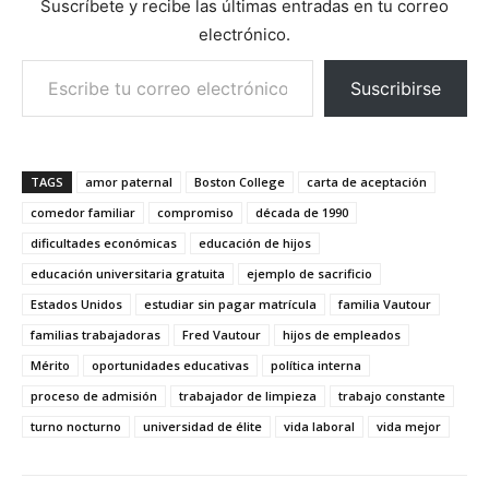
Suscríbete y recibe las últimas entradas en tu correo
electrónico.
Escribe tu correo electrónico…
Suscribirse
TAGS
amor paternal
Boston College
carta de aceptación
comedor familiar
compromiso
década de 1990
dificultades económicas
educación de hijos
educación universitaria gratuita
ejemplo de sacrificio
Estados Unidos
estudiar sin pagar matrícula
familia Vautour
familias trabajadoras
Fred Vautour
hijos de empleados
Mérito
oportunidades educativas
política interna
proceso de admisión
trabajador de limpieza
trabajo constante
turno nocturno
universidad de élite
vida laboral
vida mejor