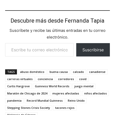
Descubre más desde Fernanda Tapia
Suscríbete y recibe las últimas entradas en tu correo
electrónico.
Escribe tu correo electrónico…
Suscribirse
TAGS
abuso doméstico
buena causa
calzado
canadiense
carreras virtuales
conciencia
corredores
covid
Curtis Hargrove
Guinness World Records
juego mental
Maratón de Chicago de 2024
mujeres afectadas
niños afectados
pandemia
Record Mundial Guinness
Reino Unido
Stepping Stones Crisis Society
tacones rojos
Violencia de Género