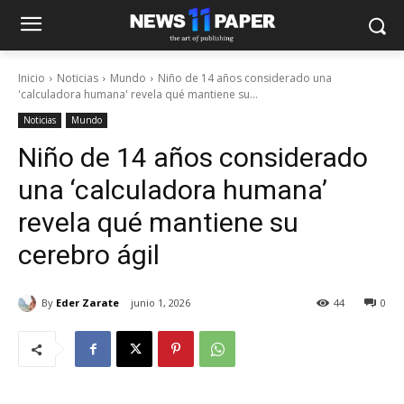
Inicio
Noticias
Mundo
Niño de 14 años considerado una
'calculadora humana' revela qué mantiene su...
Noticias
Mundo
Niño de 14 años considerado
una ‘calculadora humana’
revela qué mantiene su
cerebro ágil
By
Eder Zarate
junio 1, 2026
44
0