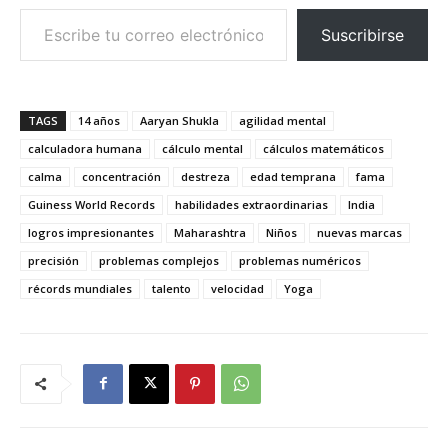
Escribe tu correo electrónico…
Suscribirse
TAGS
14 años
Aaryan Shukla
agilidad mental
calculadora humana
cálculo mental
cálculos matemáticos
calma
concentración
destreza
edad temprana
fama
Guiness World Records
habilidades extraordinarias
India
logros impresionantes
Maharashtra
Niños
nuevas marcas
precisión
problemas complejos
problemas numéricos
récords mundiales
talento
velocidad
Yoga