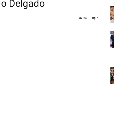
rio Delgado
26
0