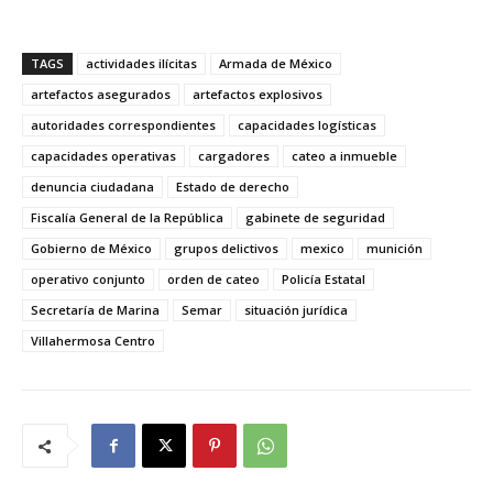
TAGS
actividades ilícitas
Armada de México
artefactos asegurados
artefactos explosivos
autoridades correspondientes
capacidades logísticas
capacidades operativas
cargadores
cateo a inmueble
denuncia ciudadana
Estado de derecho
Fiscalía General de la República
gabinete de seguridad
Gobierno de México
grupos delictivos
mexico
munición
operativo conjunto
orden de cateo
Policía Estatal
Secretaría de Marina
Semar
situación jurídica
Villahermosa Centro