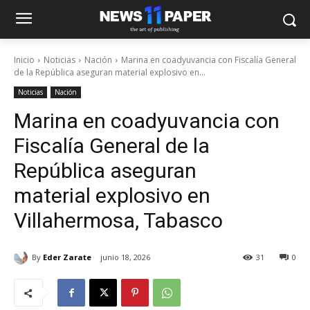
Inicio
Noticias
Nación
Marina en coadyuvancia con Fiscalía General
de la República aseguran material explosivo en...
Noticias
Nación
Marina en coadyuvancia con
Fiscalía General de la
República aseguran
material explosivo en
Villahermosa, Tabasco
By
Eder Zarate
junio 18, 2026
31
0