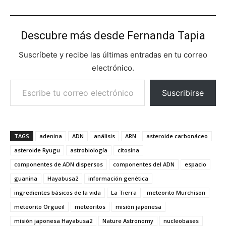
Descubre más desde Fernanda Tapia
Suscríbete y recibe las últimas entradas en tu correo
electrónico.
Escribe tu correo electrónico…
Suscribirse
TAGS
adenina
ADN
análisis
ARN
asteroide carbonáceo
asteroide Ryugu
astrobiología
citosina
componentes de ADN dispersos
componentes del ADN
espacio
guanina
Hayabusa2
información genética
ingredientes básicos de la vida
La Tierra
meteorito Murchison
meteorito Orgueil
meteoritos
misión japonesa
misión japonesa Hayabusa2
Nature Astronomy
nucleobases