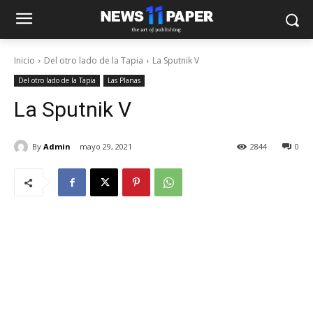
Inicio
Del otro lado de la Tapia
La Sputnik V
Del otro lado de la Tapia
Las Planas
La Sputnik V
By
Admin
mayo 29, 2021
2844
0