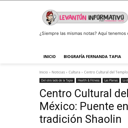
¿Siempre las mismas notas? Aquí tenemos 
INICIO
BIOGRAFÍA FERNANDA TAPIA
Inicio
Noticias
Cultura
Centro Cultural del Templo 
Del otro lado de la Tapia
Health & Fitness
Las Planas
Lo 
Centro Cultural de
México: Puente en
tradición Shaolin