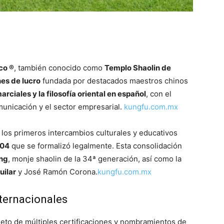
co ®
, también conocido como
Templo Shaolin de
nes de lucro
fundada por destacados maestros chinos
arciales y la filosofía oriental en español
, con el
municación y el sector empresarial.
kungfu.com.mx
n los primeros intercambios culturales y educativos
004
que se formalizó legalmente. Esta consolidación
ing
, monje shaolin de la 34ª generación, así como la
uilar
y José Ramón Corona.
kungfu.com.mx
ternacionales
bjeto de múltiples certificaciones y nombramientos de