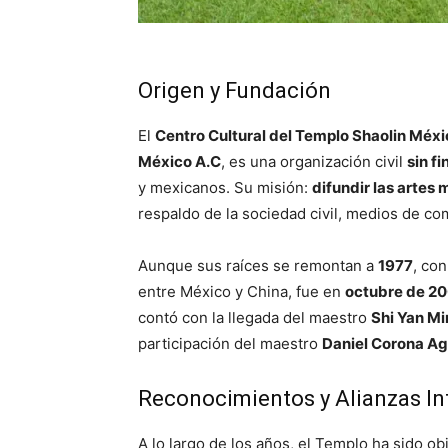
Origen y Fundación
El
Centro Cultural del Templo Shaolin Méxi
México A.C
, es una organización civil
sin fi
y mexicanos. Su misión:
difundir las artes m
respaldo de la sociedad civil, medios de co
Aunque sus raíces se remontan a
1977
, co
entre México y China, fue en
octubre de 2
contó con la llegada del maestro
Shi Yan M
participación del maestro
Daniel Corona Ag
Reconocimientos y Alianzas In
A lo largo de los años, el Templo ha sido o