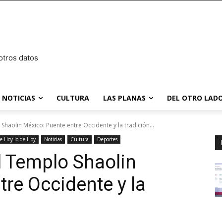
otros datos
NOTICIAS
CULTURA
LAS PLANAS
DEL OTRO LADO
Shaolin México: Puente entre Occidente y la tradición...
de Hoy lo de Hoy
Noticias
Cultura
Deportes
l Templo Shaolin
tre Occidente y la