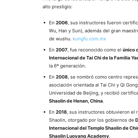
alto prestigio:
En
2006
, sus instructores fueron certif
Wu, Han y Sun), además del gran maest
de wushu.
kungfu.com.mx
En
2007
, fue reconocido como el
único 
Internacional de Tai Chi de la Familia Y
la 6ª generación.
En
2008
, se nombró como centro repres
asociación orientada al Tai Chi y Qi Gon
Universidad de Beijing, y recibió certifi
Shaolin de Henan, China
.
En
2018
, sus instructores obtuvieron el
Shaolin, otorgado por los gobiernos de
D
Internacional del Templo Shaolin de Chi
Shaolin Luoyang Academy
.