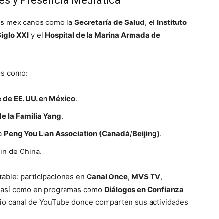
es y Presencia Mediática
mos mexicanos como la
Secretaría de Salud
, el
Instituto
iglo XXI
y el
Hospital de la Marina Armada de
os como:
 de EE. UU. en México
.
de la Familia Yang
.
la
Peng You Lian Association (Canadá/Beijing)
.
in de China.
able: participaciones en
Canal Once
,
MVS TV
,
, así como en programas como
Diálogos en Confianza
pio canal de YouTube donde comparten sus actividades