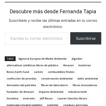
Descubre más desde Fernanda Tapia
Suscríbete y recibe las últimas entradas en tu correo
electrónico.
Escribe tu correo electrónico…
Suscribirse
TAGS
Agencia Europea de Medio Ambiente
algodón
alternativas sintéticas libres de plástico
Amazon
bacterias
Bezos Earth Fund
carbón
combustibles fósiles
confección de prendas
conservación ambiental
daño ambiental
derivados del petróleo
fibras de laboratorio
fibras innovadoras
fundador de Amazon
Impacto Ambiental
industria textil
Iniciativa
inversión
Jeff Bezos
Lauren Sánchez Bezos
materiales biodegradables
poliéster
residuos agrícolas