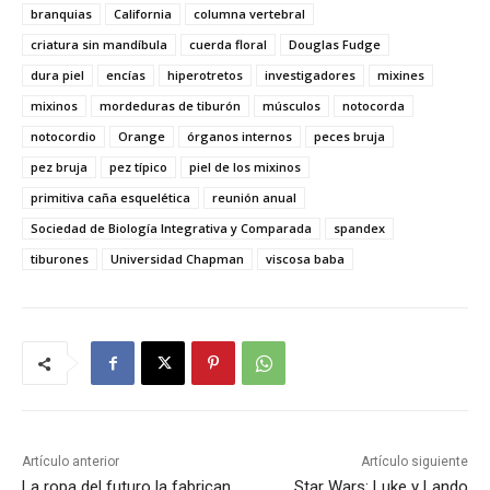
branquias
California
columna vertebral
criatura sin mandíbula
cuerda floral
Douglas Fudge
dura piel
encías
hiperotretos
investigadores
mixines
mixinos
mordeduras de tiburón
músculos
notocorda
notocordio
Orange
órganos internos
peces bruja
pez bruja
pez típico
piel de los mixinos
primitiva caña esquelética
reunión anual
Sociedad de Biología Integrativa y Comparada
spandex
tiburones
Universidad Chapman
viscosa baba
Artículo anterior
Artículo siguiente
La ropa del futuro la fabrican
Star Wars: Luke y Lando