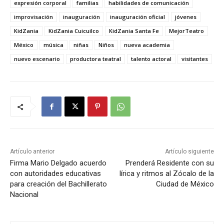
expresión corporal
familias
habilidades de comunicación
improvisación
inauguración
inauguración oficial
jóvenes
KidZania
KidZania Cuicuilco
KidZania Santa Fe
MejorTeatro
México
música
niñas
Niños
nueva academia
nuevo escenario
productora teatral
talento actoral
visitantes
Artículo anterior
Artículo siguiente
Firma Mario Delgado acuerdo
Prenderá Residente con su
con autoridades educativas
lírica y ritmos al Zócalo de la
para creación del Bachillerato
Ciudad de México
Nacional