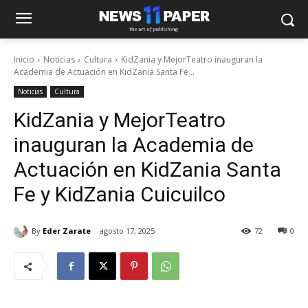
Inicio
Noticias
Cultura
KidZania y MejorTeatro inauguran la
Academia de Actuación en KidZania Santa Fe...
Noticias
Cultura
KidZania y MejorTeatro
inauguran la Academia de
Actuación en KidZania Santa
Fe y KidZania Cuicuilco
By
Eder Zarate
agosto 17, 2025
72
0