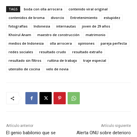
TAGS
boda con olla arrocera
contenido viral original
contenidos de broma
divorcio
Entretenimiento
estupidez
fotografías
Indonesia
internautas
joven de 29 años
Khoirul Anam
maestro de construcción
matrimonio
medios de Indonesia
olla arrocera
opiniones
pareja perfecta
redes sociales
resultado crudo
resultado extraño
resultado sin filtros
ruttina de trabajo
traje especial
utensilio de cocina
velo de novia
Artículo anterior
Artículo siguiente
El genio babilonio que se
Alerta ONU sobre deterioro