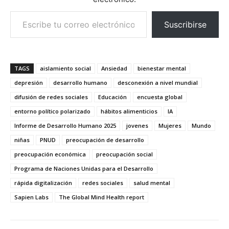
Escribe tu correo electrónico…
Suscribirse
TAGS
aislamiento social
Ansiedad
bienestar mental
depresión
desarrollo humano
desconexión a nivel mundial
difusión de redes sociales
Educación
encuesta global
entorno político polarizado
hábitos alimenticios
IA
Informe de Desarrollo Humano 2025
jovenes
Mujeres
Mundo
niñas
PNUD
preocupación de desarrollo
preocupación económica
preocupación social
Programa de Naciones Unidas para el Desarrollo
rápida digitalización
redes sociales
salud mental
Sapien Labs
The Global Mind Health report