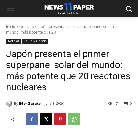
Inicio
Noticias
Japón presenta el primer superpanel solar del
mundo: más potente que 20...
Noticias
Salud y Ciencia
Japón presenta el primer
superpanel solar del mundo:
más potente que 20 reactores
nucleares
By
Eder Zarate
julio 3, 2026
17
0