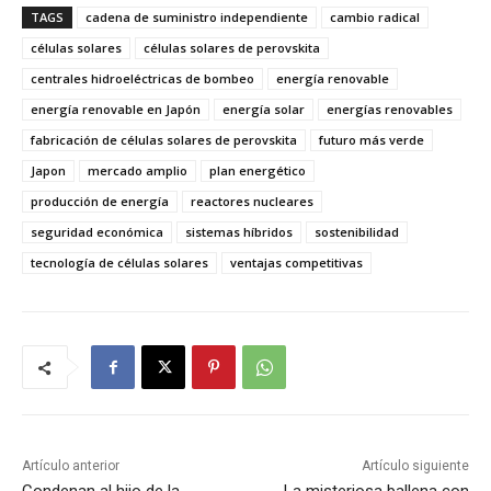
TAGS
cadena de suministro independiente
cambio radical
células solares
células solares de perovskita
centrales hidroeléctricas de bombeo
energía renovable
energía renovable en Japón
energía solar
energías renovables
fabricación de células solares de perovskita
futuro más verde
Japon
mercado amplio
plan energético
producción de energía
reactores nucleares
seguridad económica
sistemas híbridos
sostenibilidad
tecnología de células solares
ventajas competitivas
Artículo anterior
Artículo siguiente